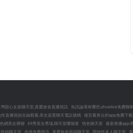
台灣甜心女孩聊天室,真愛旅舍直播視訊
魚訊論壇有哪些,showlive免費
色性直播視頻在線觀看,美女寂寞聊天電話號碼
後宮看黃台的app免費下載
三色網美女裸聊
69秀美女秀場,聊天室哪個黃
情色聊天室
最新黃播app
秀視頻聊天室
色情免費視訊
真愛旅舍視頻聊天室
開放性多人聊天室
美