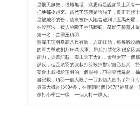
是恨天無把，恨地無環，意思就是說如果上天有一
把地都拎起來。當然了這個是誇張了，反正五代十
是被她秒的份，後來被奸人陷害遭到了五馬分屍，
在沒辦法，被人挑斷了手筋腳筋、敲斷了膝蓋才最
第一名：楚霸王項羽
楚霸王項羽身高八尺有餘，力能扛鼎，每每戰役總
的軍力擊敗劉邦56萬大軍。帶兵打勝仗和很多因
能力，史書記載，秦末天下大亂，會稽太守一個郡
謀反，但是項羽的叔叔打算殺掉郡守自己起兵，於
宴會上叔叔給項羽的一個眼神，項羽突然暴起，抽
書記載，項羽一個人殺了一百多個人衝出了郡守府
身高大概是1米84多，在漢朝那個1米7已經算是
像打小學生一樣，一個人打一群人。