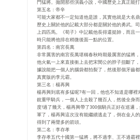
門猛將。拋開那些演義小說，中國歷史上真正能打
第五名：帝辛
可能大家都不一定知道他是誰，其實他就是大名鼎
歷史上關於他的記載大部分都是關於他的勇武。司
上四匹馬。《荀子》中記載他長得還挺帥，而且一
時只能將他排在稍微後面一點的位置。
第四名：南宮長萬
非常厲害的南宮長萬堪稱春秋時期最厲害的猛將，
他火氣一上來直接衝上去把宋閔公的脖子扭斷了，
據說能把一個人的腦袋都拍裂了，然後那個牙齒都
真實版的李元霸。
第三名：楊再興
楊再興到底有多猛呢?有一回，他也不知道是哪裡
銳重甲騎兵，一個人上去殺了幾百人，然後全身而
度!過了幾天，楊再興帶了300個騎兵正好在巡邏，
軍了，楊再興這次沒有能繼續逃走了，倒在金人的
得到了兩聲多的箭頭。
第二名：李存孝
李存孝五代十國第一猛將，將不過李、王不過霸裡