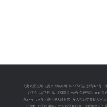
夫妻做愛視頻,夫妻生活娛樂網
live173視訊影音live秀
秀平台app下載
live173影音live秀-免費視訊
mm夜
區,skyshow真人視訊聊天影音秀
多人視頻交友聊天室,
173 app
寂寞網聊聊天室,全球情色貼圖
真愛旅舍真人