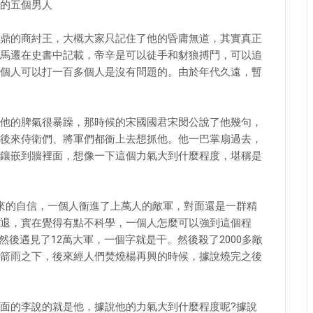
的五個男人
鼎的商紂王，大概大家只記住了他的昏庸無道，其實真正
馬遷在史書中記載，帝辛是可以徒手和豺狼搏鬥，可以追
個人可以打一百多個人是沒有問題的。由於年代久遠，暫
他的脾氣很暴躁，那時候的宋國國君宋閔公說了他幾句，
後來侍衛們、將軍們都衝上去想抓他。他一巴掌扇過去，
鑲嵌到牆裡面，想像一下這個力氣大到什麼程度，堪稱是
來的自信，一個人衝進了上萬人的敵軍，對面還是一群精
退，實在覺得有點不科學，一個人怎麼可以強到這個程
然後遇見了12萬大軍，一個字就是干。然後殺了2000多敵
箭雨之下，後來經人們焚燒楊再興的時候，據說燒完之後
面的李說的就是他，據說他的力氣大到什麼程度呢?據說