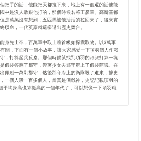
個把手的話，他能把天都拉下來，地上有一個還的話他能
國中是沒人敢跟他打的，那個時候名將王彥章、高斯基都
但是萬萬沒有想到，五匹馬被他活活的拉回來了，後來實
終殞命，一代英豪就這樣退出歷史舞台。
能身先士卒，百萬軍中取上將首級如探囊取物。以3萬軍
素有關，下面有一個小故事，讓大家感受一下項羽個人作戰
守，打算起兵反秦。那個時候就找到項羽的叔叔打算一塊
是假裝答應了郡守，帶著少女去郡守府上了假裝商議。在
出佩劍一萬剁郡守，然後郡守府上的衛隊殺了進來，據史
，一個人殺一百多個人，當真是個戰神，史記記載項羽的
一個平均身高也算挺高的一個年代了，可以想像一下項羽就