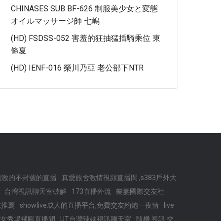
CHINASES SUB BF-626 制服美少女と変態
オイルマッサージ師 七嶋
(HD) FSDSS-052 害羞的狂抽猛插騎乘位 東
條夏
(HD) IENF-016 榮川乃亞 老公部下NTR
聊刺激的不封號的直播
真愛旅舍激情視頻直播間 ,s383戶外大
台灣視訊聊天室破解
173直播外流
樂妻國際交友社
求推薦
showlive成人的直播平台,免費交友約炮一夜情
live
女秀場裸聊直播間
UT台灣辣妹視訊聊天室
隨機 視訊 交