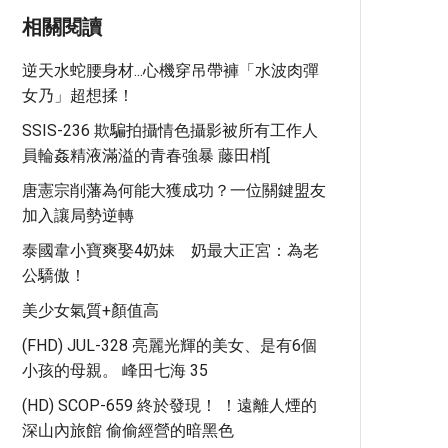
相關閱讀
逆天水蛇腰身材...心機穿吊帶褲「水波肉彈
女乃」超想揉！
SSIS-236 欺騙拍攝情色攝影被所有工作人
員輪姦精液滿溢的青春強暴 藤田梢[
唐憲宗削藩為何能大獲成功？一位關鍵盟友
加入讓局勢逆轉
泰國韋小寶爽娶4奶妹 奶最大正宮：為老
公驕傲！
美少女氣質+顏值高
(FHD) JUL-328 亮麗光輝的美女、是有6個
小孩的母親。 峰田七海 35
(HD) SCOP-659 終於發現！ ！遠離人煙的
深山內旅館 偷偷經營的暗黑色