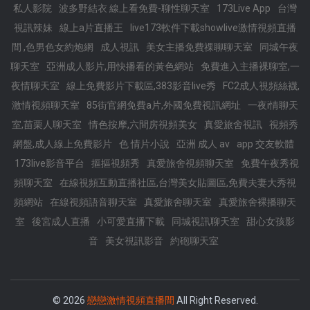
私人影院
波多野結衣 線上看免費-聊性聊天室
173Live App
台灣
視訊辣妹
線上a片直播王
live173軟件下載showlive激情視頻直播
間 ,色男色女約炮網
成人視訊
美女主播免費祼聊聊天室
同城午夜
聊天室
亞洲成人影片,用快播看的黃色網站
免費進入主播裸聊室,一
夜情聊天室
線上免費影片下載區,383影音live秀
FC2成人視頻絲襪,
激情視頻聊天室
85街官網免費a片,外國免費視訊網址
一夜i情聊天
室,苗栗人聊天室
情色按摩,六間房視頻美女
真愛旅舍視訊
視頻秀
網盤,成人線上免費影片
色 情片小說
亞洲 成人 av
app 交友軟體
173live影音平台
摳摳視頻秀
真愛旅舍視頻聊天室
免費午夜秀視
頻聊天室
在線視頻互動直播社區,台灣美女貼圖區,免費夫妻大秀視
頻網站
在線視頻語音聊天室
真愛旅舍聊天室
真愛旅舍裸播聊天
室
後宮成人直播
小可愛直播下載
同城視訊聊天室
甜心女孩影
音
美女視訊影音
約砲聊天室
© 2026
戀戀激情視頻直播間
All Right Reserved.