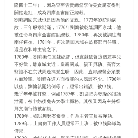
隆四十三年），因為查辦雲貴總督李侍堯貪腐案得利
開始走紅，成為四庫全書館正總裁。
劉墉調回京城也是因為他的父親。1773年劉統勛病
故，三年服孝期滿，1776年劉墉被乾隆調回京城，他
被任命為四庫全書館副總裁。1780年，再次被調往湖
南任巡撫。1781年，再次調回京城在監察部門任職，
還是在和珅主管之下。
1783年，劉墉擔任直隸總督，但直隸總督這個差事兒
不好當，離京城太近，皇親國戚、親王貝勒、高官太
監誰不在京城周邊搞營生呀，因此，直隸總督必須要
八面玲瓏。劉墉在這方面得罪的人應該不少。1786年
以後，劉墉就開始倒霉了，經常出錯誤、被申飭。
幾乎年年被打擊，例如1787年，劉墉把與乾隆的談話
泄露，被申飭後免去大學士職務。其後又因為主持祭
拜文廟行禮被參劾。
1788年，鄉試舞弊案爆發，作為主管官員被彈劾。
1789年，上書房工作人員經常不上班，被申飭降職為
侍郎。