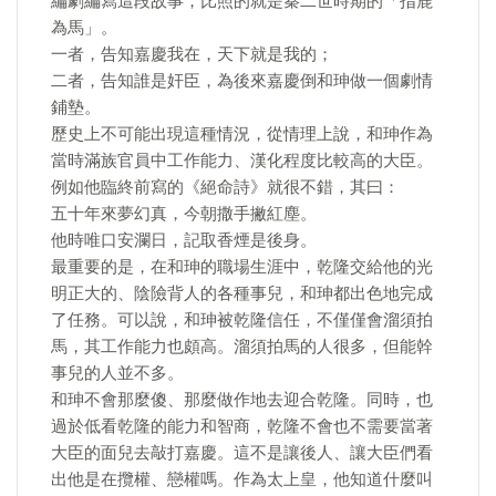
編劇編寫這段故事，比照的就是秦二世時期的「指鹿
為馬」。
一者，告知嘉慶我在，天下就是我的；
二者，告知誰是奸臣，為後來嘉慶倒和珅做一個劇情
鋪墊。
歷史上不可能出現這種情況，從情理上說，和珅作為
當時滿族官員中工作能力、漢化程度比較高的大臣。
例如他臨終前寫的《絕命詩》就很不錯，其曰：
五十年來夢幻真，今朝撒手撇紅塵。
他時唯口安瀾日，記取香煙是後身。
最重要的是，在和珅的職場生涯中，乾隆交給他的光
明正大的、陰險背人的各種事兒，和珅都出色地完成
了任務。可以說，和珅被乾隆信任，不僅僅會溜須拍
馬，其工作能力也頗高。溜須拍馬的人很多，但能幹
事兒的人並不多。
和珅不會那麼傻、那麼做作地去迎合乾隆。同時，也
過於低看乾隆的能力和智商，乾隆不會也不需要當著
大臣的面兒去敲打嘉慶。這不是讓後人、讓大臣們看
出他是在攬權、戀權嗎。作為太上皇，他知道什麼叫