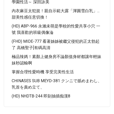
學園性活～ 深田詠美
內衣麻豆太犯規！親自示範大露「渾圓雪白乳」...
甜美性感任意切換！
(HD) ABP-966 永瀨未萌是學校的性愛共享小穴 一
號 我喜歡的班級偶像淪
(FHD) MIDE-777 看著姊姊被繼父侵犯的正太勃起
了 高橋聖子[有碼高清
極品辣媽！素顏上健身房不論顏值身材都讓年輕妹
妹秒認輸啊
掌握合理性愛時機 享受完美性生活
CHINASES SUB MEYD-381 クンニで舐めまわし、
乳首を責め立て、
(HD) NHDTB-244 即刻抽插痴漢8