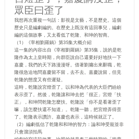
眾臣曰歪了
我想再次重複一句話：影視是文藝，不是歷史。這個
歷史只是編劇編的。在歷史上既沒有這回事兒，編劇
編的這個故事，又太看低了乾隆、和珅的智商。
（1）《宰相劉羅鍋》第35集大概介紹
這一集的內容出自《宰相劉羅鍋》第35集，說的是乾
隆作為太上皇時期，向群臣說自己還要好好地扶一下
嘉慶，我們的天下路漫漫呀。借著劉墉出來辭職，乾
隆很急迫地問嘉慶留不留，去不去。嘉慶說留，但見
乾隆的態度又有些遲疑。
這時，乾隆說宮燈歪了。以和珅為代表的大臣們紛紛
表示歪了。然後，乾隆讓和珅去把「很正」宮燈「扶
正」，和珅問乾隆怎麼扶。乾隆說「你不是看著歪了
嘛，該怎麼扶還不知道」。乾隆一聽，把宮燈弄得歪
了。乾隆表示讚許。嘉慶也表示，這時候就正了。
（2）編劇低估了乾隆和和珅的智力：論和珅受寵並非
只會溜須拍馬