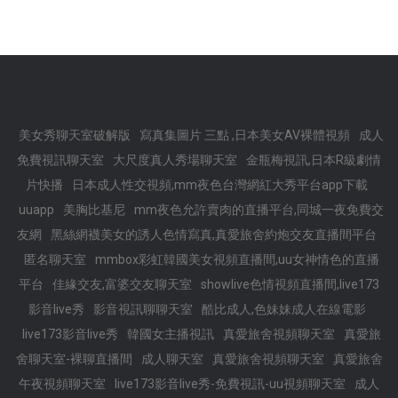
美女秀聊天室破解版
寫真集圖片 三點 ,日本美女AV裸體視頻
成人
免費視訊聊天室
大尺度真人秀場聊天室
金瓶梅視訊,日本R級劇情
片快播
日本成人性交視頻,mm夜色台灣網紅大秀平台app下載
uuapp
美胸比基尼
mm夜色允許賣肉的直播平台,同城一夜免費交
友網
黑絲網襪美女的誘人色情寫真,真愛旅舍約炮交友直播間平台
匿名聊天室
mmbox彩虹韓國美女視頻直播間,uu女神情色的直播
平台
佳緣交友,富婆交友聊天室
showlive色情視頻直播間,live173
影音live秀
影音視訊聊聊天室
酷比成人,色妹妹成人在線電影
live173影音live秀
韓國女主播視訊
真愛旅舍視頻聊天室
真愛旅
舍聊天室-裸聊直播間
成人聊天室
真愛旅舍視頻聊天室
真愛旅舍
午夜視頻聊天室
live173影音live秀-免費視訊-uu視頻聊天室
成人