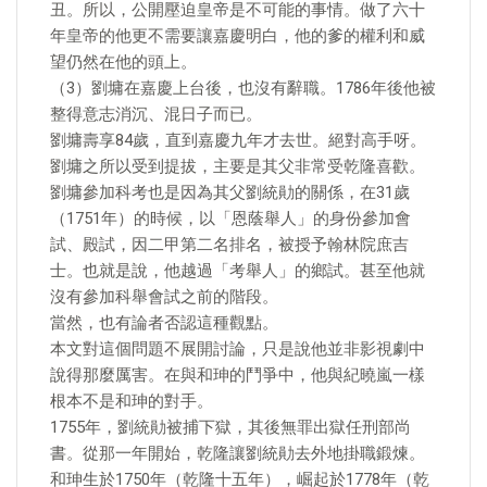
丑。所以，公開壓迫皇帝是不可能的事情。做了六十
年皇帝的他更不需要讓嘉慶明白，他的爹的權利和威
望仍然在他的頭上。
（3）劉墉在嘉慶上台後，也沒有辭職。1786年後他被
整得意志消沉、混日子而已。
劉墉壽享84歲，直到嘉慶九年才去世。絕對高手呀。
劉墉之所以受到提拔，主要是其父非常受乾隆喜歡。
劉墉參加科考也是因為其父劉統勛的關係，在31歲
（1751年）的時候，以「恩蔭舉人」的身份參加會
試、殿試，因二甲第二名排名，被授予翰林院庶吉
士。也就是說，他越過「考舉人」的鄉試。甚至他就
沒有參加科舉會試之前的階段。
當然，也有論者否認這種觀點。
本文對這個問題不展開討論，只是說他並非影視劇中
說得那麼厲害。在與和珅的鬥爭中，他與紀曉嵐一樣
根本不是和珅的對手。
1755年，劉統勛被捕下獄，其後無罪出獄任刑部尚
書。從那一年開始，乾隆讓劉統勛去外地掛職鍛煉。
和珅生於1750年（乾隆十五年），崛起於1778年（乾