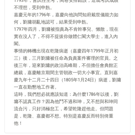
1793年，會試任主考，閱卷安排錯誤，造成考試成績
不理想，受到申飭。
嘉慶元年的1796年，嘉慶向他詢問知府戴世儀能力如
何，劉墉胡亂地認可，結果受到申飭。
1797年四月，劉墉被指責為不肯幹事兒、懶散，現在
實在沒人了，不得不提拔你做體仁閣大學士，進入內
閣。
事情的轉機出現在乾隆病逝（嘉慶四年1799年正月初
三）後，三月劉墉被任命為負責案件審理的官員。之
後三年，迎來劉墉的政治高峰期，不但擔任會典館正
總裁，嘉慶離京期間主管朝政一切大小事宜。直到嘉
慶九年十二月二十四日（1805年1月24日）病逝，劉墉
一直在勤懇地工作著。
這時，我們想必就應該知道：為什麼1786年以後，劉
墉不認真工作？因為他鬥不過和珅，又不想與和珅同
流合污，只好消極怠工，希望乾隆趕他走。但問題
是，乾隆、嘉慶都不想。特別是嘉慶反而特別倚重
他！