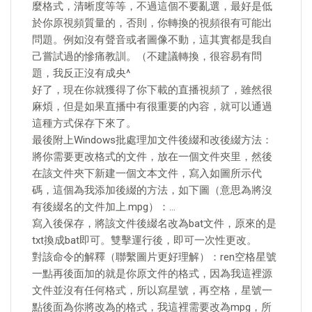
麼格式，清晰度等等，不過這個不要亂選，最好是低
於你原視頻質量的，否則，你轉換的視頻很有可能出
問題。例如沒有聲音或者圖像不動，這其實都是我自
己嘗試過的慘痛教訓。（不建議轉換，很容易有問
題，我反正沒有成央^
好了，現在你就獲得了你下載的直播視頻了，雖然很
麻煩，但是如果直播中有很重要的內容，就可以通過
這種方式保存下來了。
最後附上Windows批處理加文件後綴和改後綴方法：
將你需要更改格式的文件，放在一個文件夾里，然後
在該文件夾下新建一個文本文件，寫入如圖所示代
碼，這個為我添加後綴的方法，如下圖（意思為將沒
有後綴名的文件加上.mpg）：…
寫入後保存，將該文件後綴名改為bat文件，原來的是
txt換成bat即可。雙擊運行後，即可一次性更改。
對該命令的解釋（聯繫圖片更好理解）：ren空格星號
一點再後面加的就是你原文件的格式，因為我這裡源
文件並沒有任何格式，所以寫星號，再空格，星號一
點後面為你將改為的格式，我這裡需要改為mpg，所