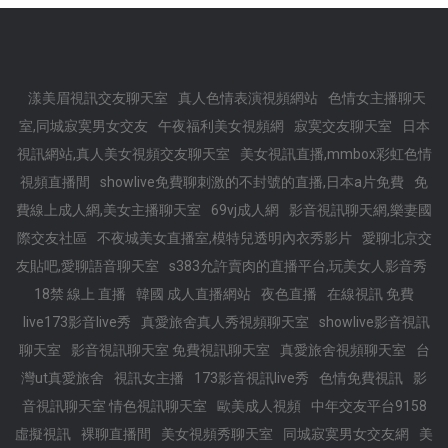
漾美眉視訊交友聊天室
真人色情表演視頻網站
色情女主播聊天
室,同城寂寞男女交友
午夜福利美女視頻網
寂寞交友聊天室
日本
視訊網站,真人美女視頻交友聊天室
美女視訊直播,mmbox彩虹色情
視頻直播間
showlive免費聊刺激的不封號的直播,日本a片免費
免
費線上成人網,美女主播聊天室
69vj成人網
影音視訊聊天網,樂妻國
際交友社區
不夜城美女直播室,模特兒透明內衣秀影片
愛聊北京交
友貼吧,愛聊語音聊天室
s383允許賣肉的直播平台,玩美女人影音秀
18禁 線上 直播
韓國 成人直播網站
夜色直播
在線視訊 免費
live173影音live秀
真愛旅舍真人秀視頻聊天室
showlive影音視訊
聊天室
影音視訊聊天室 免費視訊聊天室
真愛旅舍視頻聊天室
台
灣ut真愛旅舍
視訊女主播
173影音視訊live秀
色情免費視訊
影
音視訊聊天室 情色視訊聊天室
歐美成人視頻
中年交友平台9158
虛擬視訊
裸聊直播間
美女視頻秀聊天室
同城寂寞男女交友網
美