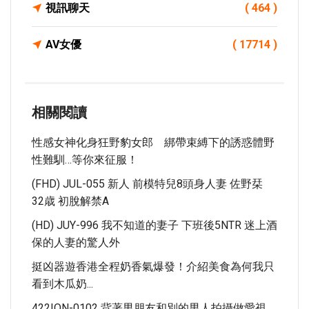
視訊聊天
( 464 )
AV女優
( 17714 )
相關閱讀
性感女神化身狂野豹女郎 綁帶束縛下的誘惑體野
性難馴…等你來征服！
(FHD) JUL-055 新人 前模特兒8頭身人妻 佐野栞
32歳 初脫解禁A
(HD) JUY-996 我不知道的妻子 下班後5NTR 迷上酒
保的人妻的驚人外
挺凶器遊香港全程奶香氣爆發！介紹美食為何我只
看到木瓜奶...
422ION-0102 背著男朋友和別的男人拍攝做愛視