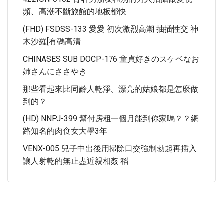
頻、高潮不斷旅館的地板都快
(FHD) FSDSS-133 愛愛 初次激烈高潮 抽插性交 神
木沙羅[有碼高清
CHINASES SUB DOCP-176 童貞好きのスケベなお
姉さんにささやき
那些看起來比同齡人乾淨、漂亮的姑娘都是怎麼做
到的？
(HD) NNPJ-399 幫付房租一個月能到你家嗎？？網
路知名的肉食女大學3年
VENX-005 兒子中出後用掃除口交強制勃起再插入
讓人射乾的無止盡近親相姦 稻