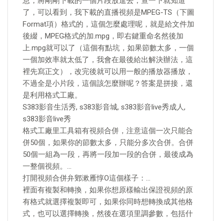
息，將剛剛下載的一個片段放進去，查一下就知道
了，可以看到，我下載的直播視頻是MPEG-TS（下圖
Format項）格式的，這個怎麼處理呢，就是給文件加
後綴，MPEG格式的加.mpg，即右鍵重命名然後加
上.mpg就可以了（這個有點坑，如果節數太多，一個
一個加效率就太低了，我會在最後給出解決辦法，這
裡先寫正文），改完後就可以用一般的播放器播放，
不過全是小片段，這個該怎麼辦呢？答案是拼接，還
是利用格式工廠。
S383影音生活秀, s383影音城, s383影音live秀成人,
s383影音live秀
格式工廠里工具箱有視頻合併，注意這個一次只能合
併50個，如果你的節數太多，只能分多次合併。合併
50個一組為一段，再將一段加一段的合併，最後成為
一整個視頻。…
打開視頻合併弁鄋漱雁惇O這個樣子：…
裡面有複製和轉換，如果你想原樣輸出保證視頻的原
有格式就選擇複製即可，如果你同時想轉換成其他格
式，也可以選擇轉換，然後在選項里調參數，包括什