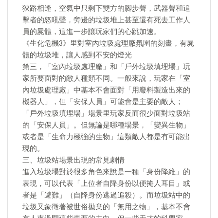
狹路相逢，空氣中只剩下雙方的腳步聲，武器聲和追
擊者的怒吼聲，旁邊的垃圾堆上甚至還有死去工作人
員的屍體，這進一步讓玩家們的心跳加速。
《生化危機3》里對室內垃圾處理廠氛圍的刻畫，有屍
體的垃圾堆，讓人感到不安的燈光
第三，「室內垃圾處理廠」和「戶外垃圾填埋場」玩
家所要面對的敵人種類不同。一般來說，玩家在「室
內垃圾處理廠」中基本不會面對「用廢料製造出來的
機器人」，但「安保人員」可能會是主要的敵人；
「戶外垃圾填埋場」場景里玩家反而很少面對垃圾站
的「安保人員」。但無論是哪種場景，「變異生物」
或者是「生命力極強的生物」這類敵人都是有可能出
現的。
三、垃圾站場景出現的常見劇情
進入垃圾場對於很多角色來說是一種「身份降維」的
表現，可以代表「上位者自降身份以便掩人耳目」或
者是「避難」（自降身份逃過追殺）。而垃圾站中的
垃圾又象徵著被世俗拋棄的「無用之物」，基本不會