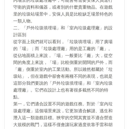
內場景的垃圾處理廠中，可能會有需要安保人員進行
守衛的資料和儀器，或者別的什麼貴重物品。在遊戲
里的垃圾站場景中，安保人員是比較缺乏場景特色的
一類人物。
二、「戶外垃圾填埋場」和「室內垃圾處理廠」的設
計區別
從字面上我們就可以看到，「垃圾填埋場」用了廣場
的「場」；而「垃圾處理廠」用的是工廠的「廠」。
從佔地面積上來說，「場」一般要比「廠」大，從空
間的角度上來說，「場」比較側重於開闊的戶外，而
「廠」側重於室內的工業活動。所以雖然都屬於「垃
圾站」，但在遊戲中卻會有兩種不同的表現，也就是
這部分我們要說的「戶外垃圾填埋場」和「室內垃圾
處理廠」。它們在設計上也有著很多截然不同的特
點。
第一，它們適合設置不同的遊戲任務。對於「室內垃
圾處理廠」這個場景來說，它更加適合解謎、逃生和
潛入這一類遊戲目標。狹窄的空間其實並不適合營造
大規模的戰鬥，這樣不僅會讓玩家過度依靠手雷和胡