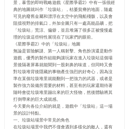
景，暴雪的即時戰略遊戲《星際爭霸2》中有一張很經
典的地圖就叫作「垃圾站」，枯萎貧瘠的地面，隨處
可見的廢舊金屬和漂浮在太空中的飛船殘骸，以及會
阻擋視野的排氣口，外加全圖只有一處高能晶礦，把
「垃圾站」荒涼、偏僻，並且堆滿了很多正被慢慢處
理的垃圾這些特性展現在了玩家們的眼前。
《星際爭霸2》中的「垃圾站」地圖
無論是冒險解謎、第一人稱射擊、角色扮演還是動作
遊戲，優秀的製作組能夠讓玩家在進入垃圾站這個場
景後隔著屏幕就能聞到一股刺鼻的味道，但同時又會
對垃圾堆背後隱藏的事物產生強烈的好奇心，因為沒
準在某個垃圾堆里就能翻到一把強力的武器，或者是
製作強力裝備所需要的材料，甚至有的玩家還期待著
隨時會從垃圾堆里蹦出來的巨大怪物，然後體驗將其
打倒帶來的巨大成就感。
今天要向各位介紹的就是，遊戲中「垃圾站」這一場
景的設計特點。
一、垃圾站場景中常見的角色
在垃圾站場景中我們不僅會遇到多樣化的敵人，還有