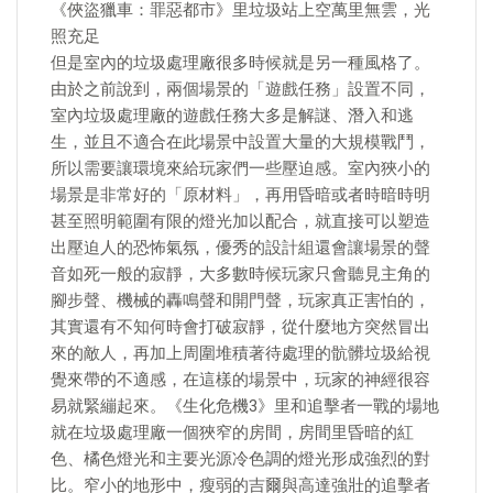
《俠盜獵車：罪惡都市》里垃圾站上空萬里無雲，光
照充足
但是室內的垃圾處理廠很多時候就是另一種風格了。
由於之前說到，兩個場景的「遊戲任務」設置不同，
室內垃圾處理廠的遊戲任務大多是解謎、潛入和逃
生，並且不適合在此場景中設置大量的大規模戰鬥，
所以需要讓環境來給玩家們一些壓迫感。室內狹小的
場景是非常好的「原材料」，再用昏暗或者時暗時明
甚至照明範圍有限的燈光加以配合，就直接可以塑造
出壓迫人的恐怖氣氛，優秀的設計組還會讓場景的聲
音如死一般的寂靜，大多數時候玩家只會聽見主角的
腳步聲、機械的轟鳴聲和開門聲，玩家真正害怕的，
其實還有不知何時會打破寂靜，從什麼地方突然冒出
來的敵人，再加上周圍堆積著待處理的骯髒垃圾給視
覺來帶的不適感，在這樣的場景中，玩家的神經很容
易就緊繃起來。《生化危機3》里和追擊者一戰的場地
就在垃圾處理廠一個狹窄的房間，房間里昏暗的紅
色、橘色燈光和主要光源冷色調的燈光形成強烈的對
比。窄小的地形中，瘦弱的吉爾與高達強壯的追擊者