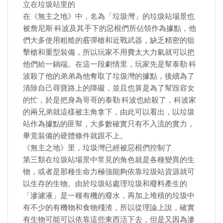
立在垃圾站里的
在《無主之地》中，名為「垃圾灣」的垃圾站場景也
被詹尼斯·科波及其手下的惡棍們所佔領作為據點，他
們大多使用粗糙的霰彈槍和近戰武器，缺乏精密的狙
擊槍和重型裝備，所以玩家不用費太大力氣就可以把
他們給一鍋端。在這一段劇情里，玩家先是幫泰勒·科
波殺了他的弟弟為他奪取了垃圾灣的據點，後續為了
清除自己尋寶路上的障礙，並且也算是為了幫毀容女
的忙，於是把身為哥哥的泰勒·科波也給殺了，科波家
的兩兄弟就這樣被主角拿下，由此可以看出，以垃圾
站作為據點的匪幫，大多數確實只有不入流的實力，
畢竟裝備的硬體條件就跟不上。
《無主之地》里，垃圾灣已經被惡棍們控制了
第三類在垃圾站場景中常見的角色就是各種變異的生
物，或者是那種生命力極強能夠依靠垃圾站資源就可
以生存的生物。由於垃圾站處理垃圾和廢料產生的
「滲濾液」是一種有機的廢水，再加上堆積的垃圾中
有不少的有機物和食物殘渣，所以從理論上說，確實
有生物可能可以依靠這些東西活下去，但是又因為滲