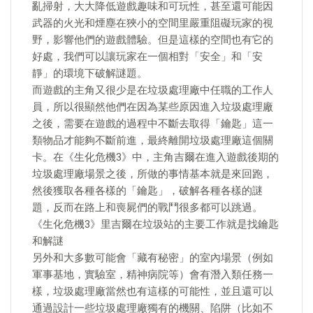
亂掃射，大大降低遊戲趣味和可玩性，甚至還可能因
武器的火光和煙塵在狹小的空間里嚴重阻礙玩家的視
野，影響他們的遊戲體驗。但是這樣的空間也有它的
好處，我們可以讓玩家在一個相對「安全」和「安
靜」的環境下破解謎題。
而遊戲的主角又很少是在垃圾處理廠中任職的工作人
員，所以很顯然他們在因為某些原因進入垃圾處理廠
之後，需要在遊戲的過程中不斷去取得「鑰匙」這一
類物品才能夠不斷前進，最終離開垃圾處理廠這個關
卡。在《生化危機3》中，主角吉爾在進入遊戲後期的
垃圾處理廠場景之後，所做的事情基本就是來回跑，
然後獲取各種各樣的「鑰匙」，破解各種各樣的謎
題，反而在路上和喪屍們的戰鬥很多都可以跳過。
《生化危機3》里吉爾在垃圾站的主要工作就是找鑰匙
和解謎
另外和大多數可能會「藏有秘密」的室內場景（例如
軍事基地，實驗室，精神病院等）會有潛入類任務一
樣，垃圾處理廠當然也有這樣的可能性，並且還可以
通過設計一些垃圾處理廠獨有的機關、陷阱（比如不