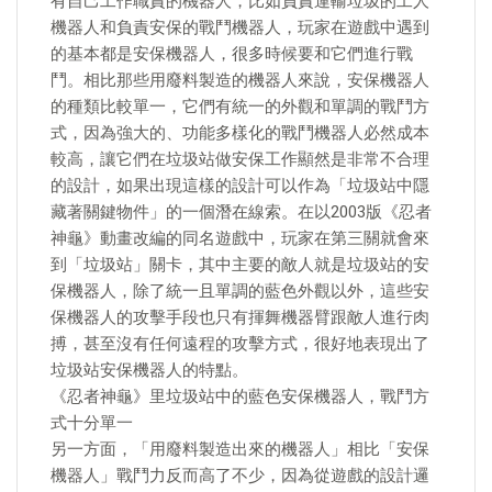
有自己工作職責的機器人，比如負責運輸垃圾的工人
機器人和負責安保的戰鬥機器人，玩家在遊戲中遇到
的基本都是安保機器人，很多時候要和它們進行戰
鬥。相比那些用廢料製造的機器人來說，安保機器人
的種類比較單一，它們有統一的外觀和單調的戰鬥方
式，因為強大的、功能多樣化的戰鬥機器人必然成本
較高，讓它們在垃圾站做安保工作顯然是非常不合理
的設計，如果出現這樣的設計可以作為「垃圾站中隱
藏著關鍵物件」的一個潛在線索。在以2003版《忍者
神龜》動畫改編的同名遊戲中，玩家在第三關就會來
到「垃圾站」關卡，其中主要的敵人就是垃圾站的安
保機器人，除了統一且單調的藍色外觀以外，這些安
保機器人的攻擊手段也只有揮舞機器臂跟敵人進行肉
搏，甚至沒有任何遠程的攻擊方式，很好地表現出了
垃圾站安保機器人的特點。
《忍者神龜》里垃圾站中的藍色安保機器人，戰鬥方
式十分單一
另一方面，「用廢料製造出來的機器人」相比「安保
機器人」戰鬥力反而高了不少，因為從遊戲的設計邏