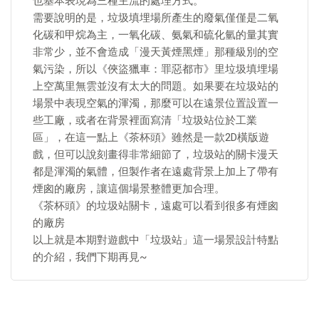
也基本表現為三種主流的處理方式。
需要說明的是，垃圾填埋場所產生的廢氣僅僅是二氧
化碳和甲烷為主，一氧化碳、氨氣和硫化氫的量其實
非常少，並不會造成「漫天黃煙黑煙」那種級別的空
氣污染，所以《俠盜獵車：罪惡都市》里垃圾填埋場
上空萬里無雲並沒有太大的問題。如果要在垃圾站的
場景中表現空氣的渾濁，那麼可以在遠景位置設置一
些工廠，或者在背景裡面寫清「垃圾站位於工業
區」，在這一點上《茶杯頭》雖然是一款2D橫版遊
戲，但可以說刻畫得非常細節了，垃圾站的關卡漫天
都是渾濁的氣體，但製作者在遠處背景上加上了帶有
煙囪的廠房，讓這個場景整體更加合理。
《茶杯頭》的垃圾站關卡，遠處可以看到很多有煙囪
的廠房
以上就是本期對遊戲中「垃圾站」這一場景設計特點
的介紹，我們下期再見~