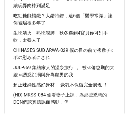
續玩弄肉棒到滿足
吃紅糖能補鐵？大錯特錯，這6個「醫學常識」讓
你被騙很多年了
生吃清火，熟吃潤肺！秋冬遇到4寶貝你可別手
軟，太養人了
CHINASES SUB ARWA-029 僕の目の前で複数チ○
ポの慰み者にされ
JUL-969 集結家人的溫泉旅行…。 被≪倦怠期的大
嫂≫誘惑沉溺與身為處男的我
超正辣媽性感好身材！ 豪乳不保留完全展現 ！
(HD) MRSS-084 偷看妻子上課，為那些兇惡的
DQN們認真聽課而感動，但