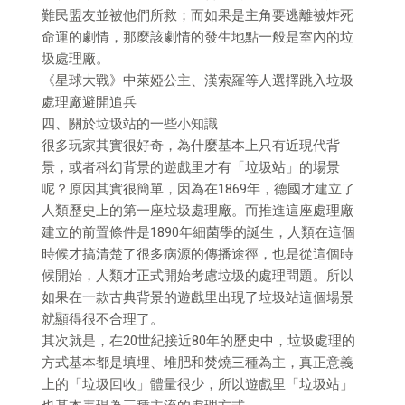
難民盟友並被他們所救；而如果是主角要逃離被炸死
命運的劇情，那麼該劇情的發生地點一般是室內的垃
圾處理廠。
《星球大戰》中萊婭公主、漢索羅等人選擇跳入垃圾
處理廠避開追兵
四、關於垃圾站的一些小知識
很多玩家其實很好奇，為什麼基本上只有近現代背
景，或者科幻背景的遊戲里才有「垃圾站」的場景
呢？原因其實很簡單，因為在1869年，德國才建立了
人類歷史上的第一座垃圾處理廠。而推進這座處理廠
建立的前置條件是1890年細菌學的誕生，人類在這個
時候才搞清楚了很多病源的傳播途徑，也是從這個時
候開始，人類才正式開始考慮垃圾的處理問題。所以
如果在一款古典背景的遊戲里出現了垃圾站這個場景
就顯得很不合理了。
其次就是，在20世紀接近80年的歷史中，垃圾處理的
方式基本都是填埋、堆肥和焚燒三種為主，真正意義
上的「垃圾回收」體量很少，所以遊戲里「垃圾站」