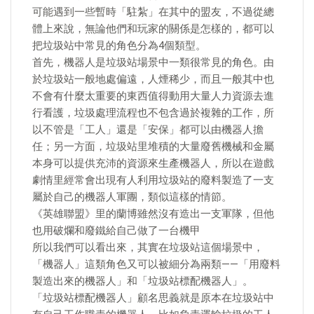
可能遇到一些暫時「駐紮」在其中的盟友，不過從總
體上來說，無論他們和玩家的關係是怎樣的，都可以
把垃圾站中常見的角色分為4個類型。
首先，機器人是垃圾站場景中一類很常見的角色。由
於垃圾站一般地處偏遠，人煙稀少，而且一般其中也
不會有什麼太重要的東西值得動用大量人力資源去進
行看護，垃圾處理流程也不包含過於複雜的工作，所
以不管是「工人」還是「安保」都可以由機器人擔
任；另一方面，垃圾站里堆積的大量廢舊機械和金屬
本身可以提供充沛的資源來生產機器人，所以在遊戲
劇情里經常會出現有人利用垃圾站的廢料製造了一支
屬於自己的機器人軍團，類似這樣的情節。
《英雄聯盟》里的蘭博雖然沒有造出一支軍隊，但他
也用破爛和廢鐵給自己做了一台機甲
所以我們可以看出來，其實在垃圾站這個場景中，
「機器人」這類角色又可以被細分為兩類——「用廢料
製造出來的機器人」和「垃圾站標配機器人」。
「垃圾站標配機器人」顧名思義就是原本在垃圾站中