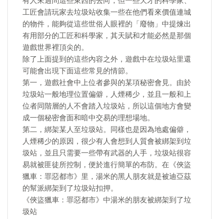
有人來過問這些東西的去向，但一些天才的科學家、
工匠會請玩家去垃圾站收集一些在他們看來價值連城
的物件，能夠從這些世俗人眼裡的「廢物」中提煉出
有用部分的工匠和科學家，其天賦和才能必然是那個
遊戲世界裡頂尖的。
除了上面提到的這些內容之外，遊戲中在垃圾站里還
可能會出現下面這些常見的情節。
第一，遊戲社會中上位者參與的某項秘密會見。由於
垃圾站一般地理位置偏僻，人煙稀少，並且一般和上
位者同階層的人不會踏入垃圾站，所以這個地方會變
成一個秘密會面和暗中交易的理想場地。
第二，綁架某人至垃圾站。同樣也是因為地處偏僻，
人煙稀少的原因，很少有人會想到人質會被綁架到垃
圾站，並且只需要一些帶有武器的人手，垃圾站很容
易就被匪徒所控制，便於進行簡單的布防。在《俠盜
獵車：罪惡都市》里，湯米的黑人朋友就是被迪亞茲
的幫派綁架到了垃圾站扣押。
《俠盜獵車：罪惡都市》中湯米的朋友被綁架到了垃
圾站