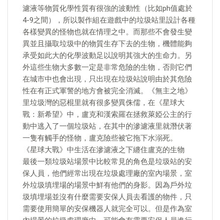
濾液等物質化學性質有很強的波動性（比如ph值處於
4-9之間），所以製作組在遊戲中的垃圾站里設計各種
各樣變異的怪物也就在情理之中。而那些不會發生變
異並且攝取垃圾中的物質生存下去的生物，機體能夠
承受如此大的化學波動足以說明其強大的生命力。另
外這些生物大多數一定是非常危險的生物，否則它們
在城市中也會出現，只出現在垃圾站說明由於其危險
性在有正式軍警的地方會被完全消滅。《無主之地》
里垃圾灣的惡棍里就有很多變異侏儒，在《星球大
戰：新希望》中，盧克和漢索羅在拯救萊婭公主的行
動中逃入了一個垃圾站，在其中的滲濾液里就潛伏著
一隻有觸手的怪物，盧克險些被它拖下水溺死。
《星球大戰》中生活在滲濾液之下纏住盧克的生物
最後一類垃圾站場景中比較常見的角色是垃圾站的安
保人員，他們經常出現在垃圾處理廠的室內場景，室
外垃圾填埋場的場景中鮮有他們的身影。因為戶外垃
圾填埋場並沒有什麼需要安保人員去看護的物件，只
需要使用簡單的安保機器人就完全可以。但是作為室