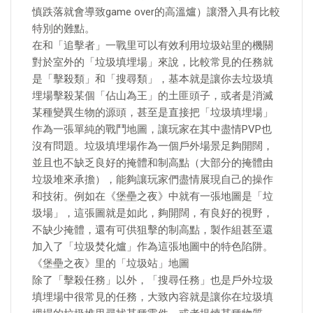
慎跌落就會導致game over的高溫爐）讓潛入具有比較
特別的難點。
在和「追擊者」一戰里可以有效利用垃圾站里的機關
對於室外的「垃圾填埋場」來說，比較常見的任務就
是「擊殺類」和「搜尋類」，基本就是讓你去垃圾填
埋場擊殺某個「佔山為王」的土匪頭子，或者是消滅
某種變異生物的源頭，甚至是直接把「垃圾填埋場」
作為一張單純的戰鬥地圖，讓玩家在其中盡情PVP也
沒有問題。垃圾填埋場作為一個戶外場景足夠開闊，
並且也不缺乏良好的掩體和制高點（大部分的掩體由
垃圾堆來承擔），能夠讓玩家們盡情展現自己的操作
和技術。例如在《堡壘之夜》中就有一張地圖是「垃
圾場」，這張圖就是如此，夠開闊，有良好的視野，
不缺少掩體，還有可供狙擊的制高點，製作組甚至還
加入了「垃圾焚化爐」作為這張地圖中的特色陷阱。
《堡壘之夜》里的「垃圾站」地圖
除了「擊殺任務」以外，「搜尋任務」也是戶外垃圾
填埋場中很常見的任務，大致內容就是讓你在垃圾填