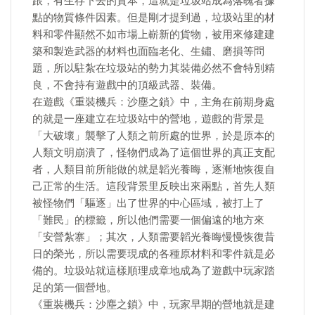
跟，有生存下去的資本，這就是垃圾站成為落魄者據
點的物質條件因素。但是剛才提到過，垃圾站里的材
料和零件顯然不如市場上嶄新的貨物，被用來修建建
築和製造武器的材料也面臨老化、生鏽、磨損等問
題，所以駐紮在垃圾站的勢力其裝備必然不會特別精
良，不會持有遊戲中的頂級武器、裝備。
在遊戲《重裝機兵：沙塵之鎖》中，主角在前期身處
的就是一座建立在垃圾站中的營地，遊戲的背景是
「大破壞」襲擊了人類之前所處的世界，於是原本的
人類文明崩潰了，怪物們成為了這個世界的真正支配
者，人類目前所能做的就是韜光養晦，逐漸地恢復自
己正常的生活。這段背景里反映出來兩點，首先人類
被怪物們「驅逐」出了世界的中心區域，被打上了
「難民」的標籤，所以他們需要一個偏遠的地方來
「安營紮寨」；其次，人類需要韜光養晦慢慢恢復昔
日的榮光，所以需要現成的各種原材料和零件就是必
備的。垃圾站就這樣順理成章地成為了遊戲中玩家踏
足的第一個營地。
《重裝機兵：沙塵之鎖》中，玩家早期的營地就是建