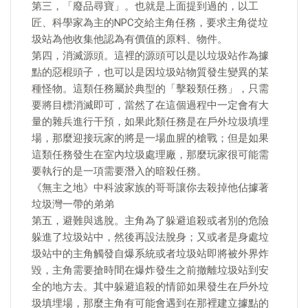
第三，「廢品尋寶」。也就是上面提到過的，以工
匠、科學家為主的NPC交給主角任務，要求主角從垃
圾站為他收集他認為有價值的原料、物件。
第四，消滅源頭。這裡的源頭可以是以垃圾站作為據
點的惡棍頭子，也可以是因垃圾站物質發生變異的某
種怪物。這類任務屬於典型的「擊殺類任務」，只需
要將目標消滅即可，當然了在這個過程中一定會有大
量的雜兵進行干預，如果此類任務是在戶外垃圾填埋
場，那麼迎接玩家的將是一場血腥的槍戰；但是如果
這類任務發生在室內垃圾處理廠，那麼玩家很可能需
要執行的是一項需要潛入的暗殺任務。
《無主之地》中科波家族的哥哥讓你去殺掉他佔據著
垃圾灣一帶的弟弟
第五，避難與逃脫。主角為了躲避追殺或者別的危險
躲進了垃圾站中，然後再設法脫身；又或者是身處垃
圾站中的主角觸發自爆系統或者垃圾站即將被外界炸
毀，主角需要搶時間在爆炸發生之前撤離垃圾站到安
全的地方去。其中躲避追殺的情節如果發生在戶外垃
圾填埋場，那麼主角有可能會遇到在那裡建立據點的