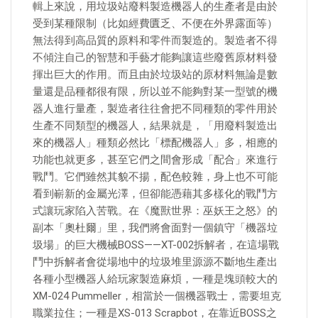
輯上來說，用垃圾站廢料製造機器人的生產者是由於
受到某種限制（比如經費匱乏、不便在外界露面等）
無法得到高品質的原料和零件而製造的。製造者不得
不傾注自己的智慧和手藝才能夠讓這些廢舊原材料發
揮出巨大的作用。而且由於垃圾站的原材料無論是數
量還是品種都很有限，所以並不能夠對某一型號的機
器人進行量產，製造者往往會把不同種類的零件用於
生產不同類型的機器人，結果就是，「用廢料製造出
來的機器人」種類必然比「標配機器人」多，相應的
功能也就更多，甚至它們之間會形成「配合」來進行
戰鬥。它們雖然其貌不揚，配色較雜，身上也不可能
看到嶄新的金屬光澤，但卻能憑藉其多樣化的戰鬥方
式讓玩家陷入苦戰。在《魔獸世界：巫妖王之怒》的
副本「奧杜爾」里，我們將會面對一個鎮守「機器垃
圾場」的巨大機械BOSS——XT-002拆解者，在這場戰
鬥中拆解者會從場地中的垃圾堆里源源不斷地生產出
各種小型機器人給玩家製造麻煩，一種是塊頭較大的
XM-024 Pummeller，相當於一個機器戰士，需要坦克
職業拉住；一種是XS-013 Scrapbot，在靠近BOSS之