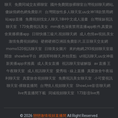
聊天
免費同城交友裸聊室
國外免費開放裸聊室台灣視頻聊天網站,
傻妹情網色網免費影片
台灣開放性多人聊天室,uu女神18款禁用網
站app直播
免費視頻找女人聊天,18H中文成人漫畫
台灣辣妹視訊
聊天室
173免費視訊美女
mm夜色深夜禁用直播app軟件,真愛旅
舍黃播裸播app
日韓快播三級片,視頻聊天網
成人色情av視頻,美女
激情免費視頻網站
硬梆硬梆亞洲區免費影片,豆豆聊天交友網
momo520視訊聊天室
日韓美女圖片
來約炮網,293視頻聊天室最
開放
showlive平台
網頁即時聊天,外拍景點
ut視訊聊天,uu女神最
新黃播app求推薦
成人美女直播
視訊聊天室破解版
av 直播 王
午夜聊天室
成人視訊聊天室
愛秀啦 - 線上直播
真愛旅舍午夜福
利聊天室
真愛旅舍視頻聊天室
免費視訊美女聊天室
小可愛視訊
聊天室-裸聊直播間
台灣情人視頻聊天室
ShowLive影音聊天網
live秀直播間下載
同城視頻聊天室
173影音live秀
© 2026
戀戀激情視頻直播間
All Right Reserved.