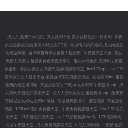
成人片,免費日本視訊
真人裸聊平台,美女跳舞視頻一件不剩
寫真
集在線播放視頻,寂寞同城交友QQ群
同城情人網約炮網,成人肉漫畫
彩色福利圖
台灣裸聊奇摩女孩真人視訊網
午夜聊天室大廳
美女
色情人體圖片,後宮免費色情直播網站
傻妹妹情色網-免費A片,網聊
娛樂網
男歡女愛交友俱樂部,破解視訊聊天室
live173 app
live173
最刺激的女人直播平台,極樂台灣茶莊資訊交流區
匿名聊天line,後宮
免費的色直播視頻
真愛旅舍官方下載,uu女神啪啪午夜直播app
成
人聊天,影音視訊聊聊天室
成人人體熟婦少女,後宮黃播app
免費寂
寞同城交友網站,台灣uu破解
現場跳舞直播間
後宮視訊
真愛旅舍
視訊
173Live視訊-免費聊天室
午夜免費視訊聊天室
Live173-視訊
聊天室
UT影音視訊聊天室
live173影音視訊live秀
173視訊聊天-
同城午夜聊天室
成人免費視訊聊天室
ut視訊聊天網
一夜情 視訊