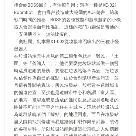
後會給BOSS回血，有治療作用；還有一種是XE-321
Boombot，會自爆然後造成大範圍的AOE傷害。隨著
戰鬥時間的推移，BOSS的各種技能和越來越多的小機
器人會讓場面無比混亂。這樣的戰鬥力顯然是普通的
「安保機器人」無法比擬的。
「奧杜爾」副本里XT-002從垃圾堆召喚出的三種小怪
機器人
在垃圾站場景中常見的第二類角色就是「難民」「土
匪」等「落魄人士」。他們要麼把垃圾站當做一個暫
時遮風避雨的居所，要麼在垃圾站落草為寇，把垃圾
站佔領作為自己的據點。由於會對環境產生污染，並
且還有難聞的異味，所以垃圾站一般都建在遠離城市
的偏遠位置，至少也是遠離市中心和所謂「富人區」
的地方，被驅逐或是流放的難民以及那些臭名昭著的
匪徒不可能堂而皇之地住在主城區，這就是垃圾站成
為這群落魄者們「據點」的地理因素。而且在垃圾站
里又能夠找到修建簡易建築物和製作簡單武器、裝備
的各種材料，所以垃圾站能夠讓這些落魄之人站穩腳