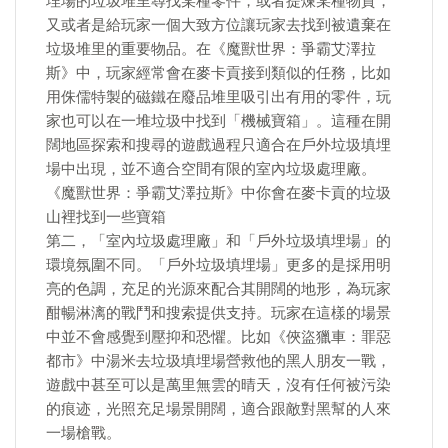
埋場的垃圾堆里尋找某種零件，或者提煉某種物質，
又或者是給玩家一個大致方位讓玩家去找到被遺棄在
垃圾堆里的重要物品。在《魔獸世界：爭霸艾澤拉
斯》中，玩家經常會在麥卡貢接到類似的任務，比如
用侏儒特製的磁鐵在廢品堆里吸引出有用的零件，玩
家也可以在一堆垃圾中找到「機械寶箱」。這種在開
闊地區探索和搜尋的遊戲過程只適合在戶外垃圾填埋
場中出現，並不適合空間有限的室內垃圾處理廠。
《魔獸世界：爭霸艾澤拉斯》中你會在麥卡貢的垃圾
山裡找到一些寶箱
第二，「室內垃圾處理廠」和「戶外垃圾填埋場」的
環境氛圍不同。「戶外垃圾填埋場」更多的是採用明
亮的色調，充足的光源來配合其開闊的地形，為玩家
酣暢淋漓的戰鬥和搜索提供支持。玩家在這樣的場景
中並不會感覺到壓抑和恐懼。比如《俠盜獵車：罪惡
都市》中湯米去垃圾填埋場營救他的黑人朋友一戰，
遊戲中甚至可以是萬里無雲的晴天，沒有任何被污染
的痕迹，光照充足場景開闊，適合跟敵對黑幫的人來
一場槍戰。