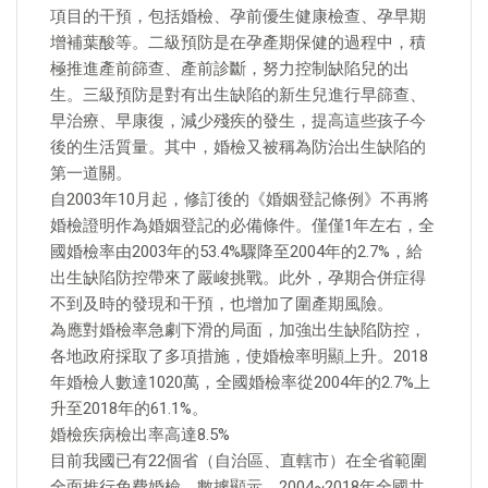
項目的干預，包括婚檢、孕前優生健康檢查、孕早期
增補葉酸等。二級預防是在孕產期保健的過程中，積
極推進產前篩查、產前診斷，努力控制缺陷兒的出
生。三級預防是對有出生缺陷的新生兒進行早篩查、
早治療、早康復，減少殘疾的發生，提高這些孩子今
後的生活質量。其中，婚檢又被稱為防治出生缺陷的
第一道關。
自2003年10月起，修訂後的《婚姻登記條例》不再將
婚檢證明作為婚姻登記的必備條件。僅僅1年左右，全
國婚檢率由2003年的53.4%驟降至2004年的2.7%，給
出生缺陷防控帶來了嚴峻挑戰。此外，孕期合併症得
不到及時的發現和干預，也增加了圍產期風險。
為應對婚檢率急劇下滑的局面，加強出生缺陷防控，
各地政府採取了多項措施，使婚檢率明顯上升。2018
年婚檢人數達1020萬，全國婚檢率從2004年的2.7%上
升至2018年的61.1%。
婚檢疾病檢出率高達8.5%
目前我國已有22個省（自治區、直轄市）在全省範圍
全面推行免費婚檢。數據顯示，2004~2018年全國共