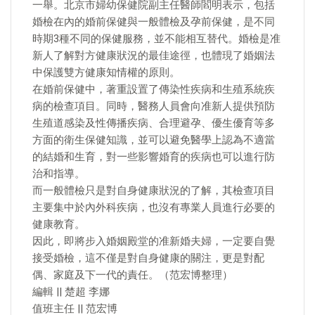
一舉。北京市婦幼保健院副主任醫師閻明表示，包括
婚檢在內的婚前保健與一般體檢及孕前保健，是不同
時期3種不同的保健服務，並不能相互替代。婚檢是准
新人了解對方健康狀況的最佳途徑，也體現了婚姻法
中保護雙方健康知情權的原則。
在婚前保健中，著重設置了傳染性疾病和生殖系統疾
病的檢查項目。同時，醫務人員會向准新人提供預防
生殖道感染及性傳播疾病、合理避孕、優生優育等多
方面的衛生保健知識，並可以避免醫學上認為不適當
的結婚和生育，對一些影響婚育的疾病也可以進行防
治和指導。
而一般體檢只是對自身健康狀況的了解，其檢查項目
主要集中於內外科疾病，也沒有專業人員進行必要的
健康教育。
因此，即將步入婚姻殿堂的准新婚夫婦，一定要自覺
接受婚檢，這不僅是對自身健康的關注，更是對配
偶、家庭及下一代的責任。（范宏博整理）
編輯 || 楚超 李娜
值班主任 || 范宏博