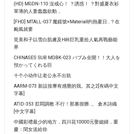
(HD) MGDN-110 沒戒心！ ？誘惑！ ？對盛夏衣衫
單薄的人妻蠢蠢欲動，
[FHD] MTALL-037 魔鏡號×Materiall灼熱夏日…？在
颱風就要
筧美和子以雪白肌膚及H杯巨乳重拾人氣再戰藝能
界
CHINASES SUB MDBK-023 バブみ全開！！大人を
預かってくれる巨
十个小动作让老公永不出轨
AARM-073 新設按摩有感覺的我。其之2[有碼中文
字幕]
ATID-353 肛悶調教 不行！那裏很髒…。 倉木詩織
[中文字幕]
中國彩禮最少的地方，四川花10000元娶媳婦，重
慶：閨女送給你