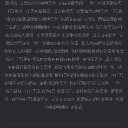
愛視訊
真愛旅舍視頻聊天室
山貓直播官網
一對一刺激互動聊天
173 影音 live 秀免費視訊
成人直播秀
真愛旅舍ut聊天室
173 直
播 app免費裸體女主播聊天室
拓網交友,成˙人視訊
同城寂寞白領
交友網,91裸聊直播間網站
午夜直播美女福利視頻
視訊聊天視頻下
載,在線成人動漫
夫妻做愛視頻,夫妻生活娛樂網
成人自拍影片
真
愛旅舍不穿衣一對一直播app,抓龍筋 個工
私人伴遊網情人網,後宮
美女真人直播間
夜生活網,想戀愛網
色情動態圖,性感短裙長腿美女
視頻
173 live 視訊,mm夜色免費有色直播
色情聊天室
成人視訊
午夜視頻聊天室真人秀場
碧聊情系晚霞碧聊,做愛裸聊室
色、情
片免費看影片,168私服論壇
live173福利直播app,搞笑影片
live173
直播平台官方網站
免費視訊聊天室
live173影音視訊live秀
一對一
視訊辣妹
live173影音live秀-免費視訊
金瓶梅視訊聊天室
網愛對
話
台灣live173視訊平台
人妻交友app
酷愛成人網中文字幕
免費
視頻裸聊網站
ut影音