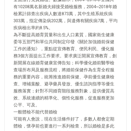
有10208萬名新婚夫婦接受婚檢服務，2004~2018年婚
檢累計篩查出疾病人數達873萬，其中生殖系統疾病
303萬，指定傳染病202萬，與遺傳有關疾病7萬，平均
疾病檢出率約8.5%。
為不斷提高婚育質量和出生人口素質，國家衛生健康
委等五部門和單位共同制定印發《關於加強婚前保健
工作的通知》，重點從宣傳教育、便民利民、優化服
務3個方面提出工作要求。要求廣泛開展宣傳教育，創
新開展在線婚育健康宣傳告知；科學優化婚前醫學檢
查場所布局及服務流程，將婚前保健作為生育全程服
務的重要內容，統籌推進婚前保健、孕前優生健康檢
查、增補葉酸、避孕藥具發放、優生諮詢指導等優生
服務落實；針對不同婚育階段服務對象，提供優質高
效、系統連續的精準化、個性化服務，促進服務更加
公平、可及。
一般體檢不能代替婚檢
可能有人會說，現在生活條件好了，多數人都會定期
體檢，懷孕前也要進行一系列檢查，所以婚檢是多此