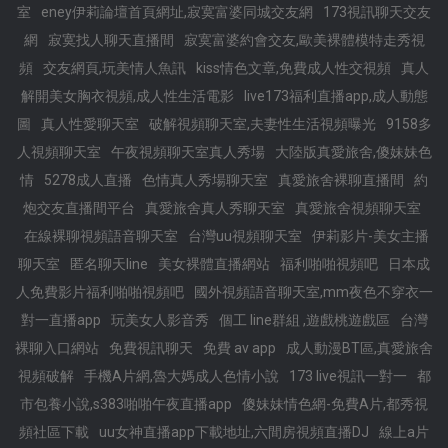
室
eney伊莉論壇首頁網址,寂寞富婆同城交友網
173視訊聊天交友
網
寂寞找人聊天直播間
寂寞富婆約會交友,歐美裸體模特走秀視
頻
交友網頁,玩美情人魚訊
kiss情色文章,免費成人性交視頻
真人
解開美女胸衣視頻,成人性生活電影
live173福利直播app,成人動態
圖
真人性愛聊天室
破解視頻聊天室,夫妻性生活視頻曝光
9158多
人視頻聊天室
午夜視頻聊天室真人秀場
大陸版真愛旅舍,傻妹妹色
情
5278成人直播
色情真人秀場聊天室
真愛旅舍裸聊直播間
約
炮交友直播間平台
真愛旅舍真人秀聊天室
真愛旅舍視頻聊天室
在線裸聊視頻語音聊天室
台灣uu視頻聊天室
伊莉影片-美女主播
聊天室
匿名聊天line
美女裸體直播網站
福利啪啪視頻吧
日本成
人免費影片福利啪啪視頻吧
國外視頻語音聊天室,mm夜色不穿衣一
對一直播app
玩美女人影音秀
個工 line群組 ,遊戲桃遊戲區
台灣
裸聊入口網站
免費視訊聊天
免費 av app
成人動漫BT區,真愛旅舍
視頻破解
手機A片網,魯大媽成人色情小說
173 live視訊一對一
都
市包養小說,s383啪啪午夜直播app
傻妹妹情色網-免費A片,都秀視
頻社區下載
uu女神直播app下載地址,六間房視頻直播DJ
線上a片