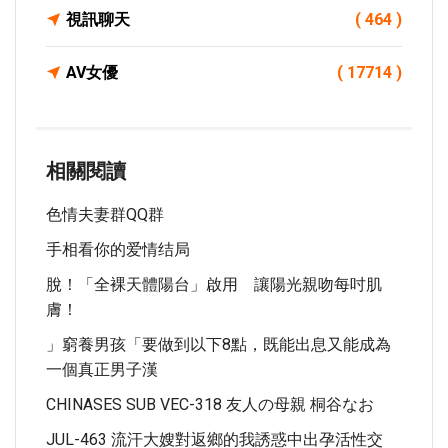
視訊聊天
( 464 )
AV女優
( 17714 )
相關閱讀
色情夫妻群QQ群
手相看你的爱情结局
脫！「全裸天體陽台」啟用 讓陽光親吻每吋肌
膚！
」窮養男孩「要做到以下8點，既能出息又能成為
一個真正男子漢
CHINASES SUB VEC-318 友人の母親 桐谷なお
JUL-463 流汗大嫂對返鄉的我誘惑中出孕活性交