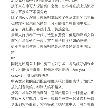
所以金靖在PK的時候卯足了勁，不戰而勝。
接下來在康可人深情獨白之後，彭小苒直接上演流淚
殺，直接拿下紫霞角色。
除了四位女演員，郭敬明還請來了落落電影的男主角
孫晨竣和歐弟前來助陣，分別飾演至尊寶和牛魔王。
金靖一身紅裝，喜感十足，美感全無。
康可人飾演春三十娘，造型有驚喜，但是和鄂靖文扮
演的白晶晶站在一起，實在無法捕捉姐姐的感覺。
彭小苒美麗依舊，郭敬明也是承諾要給她最美的鏡
頭。
02
開篇是鐵扇公主和牛魔王的對手戲，每當鏡頭切到金
靖，秒變情景喜劇，那句反覆出現的「Are you
crazy？」讓我想按快進。
中英文夾雜的台詞配合極度誇張的面部表情，如此外
放的刻意搞笑，卻讓人笑不起來。
接著白晶晶路過借廁所，惹得鐵扇公主一陣猜忌。正
當這三人混戰時，春三十娘和至尊寶一起通過月光寶
盒來到紫霞面前。紫霞等來了她的意中人，可至尊寶