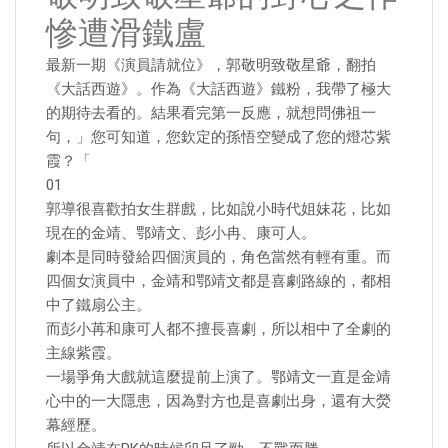
慘遭滑鐵盧
最新一期《演員請就位》，郭敬明致敬星爺，翻拍
《大話西遊》。作為《大話西遊》鐵粉，我帶了極大
的期待去看的。結果看完第一反應，就想問佛祖一
句，」您可知道，您欽定的孫悟空變成了您的燈芯紫
霞？「
01
郭導很喜歡拍女生群戲，比如說小時代姐妹花，比如
現在的金靖、鄂靖文、彭小冉、康可人。
劇本是同時發給四個演員的，角色當然有輕有重。而
四個女演員中，金靖和鄂靖文都是喜劇路線的，都相
中了鐵扇公主。
而彭小苒和康可人都不擅長喜劇，所以相中了全劇的
主線紫霞。
一場爭角大戲就這麼提前上演了。鄂靖文一直是金靖
心中的一大隱患，因為對方也是喜劇出身，還有大熒
幕經歷。