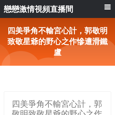
戀戀激情視頻直播間
四美爭角不輸宮心計，郭敬明
致敬星爺的野心之作慘遭滑鐵
盧
四美爭角不輸宮心計，郭
敬明致敬星爺的野心之作