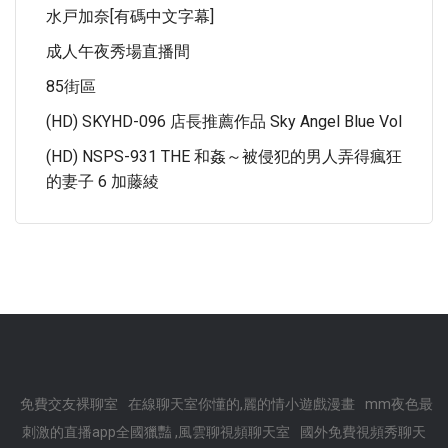
水戸加奈[有碼中文字幕]
成人午夜秀場直播間
85街區
(HD) SKYHD-096 店長推薦作品 Sky Angel Blue Vol
(HD) NSPS-931 THE 和姦～被侵犯的男人弄得瘋狂
的妻子 6 加藤綾
免費交友裸聊室
在線聊天室你懂的,麗的情小遊戲漫畫
mm夜色最
刺激的直播app全國獵豔 ,風雲聊視頻聊天室
國外免費視頻秀聊天