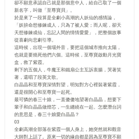
卻不願意承認自己就是那個意中人，給自己取了一個
新名字，叫做「至尊寶貝」。
於是來了一段算是全劇小高潮的人妖仙的感情論，
「妖拚命想修鍊成人，只為了被人愛；而人呢，卻天
天想修鍊成仙，忘記人間的情情愛愛」，把整個故事
從喜劇向悲劇引導。
這時候，出現一個場外音，要把這個城市推向太陽，
也就是要燒死他們六個。這時候，至尊寶啟動月光寶
盒，救了紫霞。
剩下的五個人，牛魔王和鐵扇公主互訴衷腸，哭著笑
著，還唱了段英文歌。
白晶晶和至尊寶深情對望，明知對方心裡裝著紫霞，
還是很開心和至尊寶一起死。
最可憐的春三十娘，一直傻傻地望著白晶晶，想要下
輩子和白晶晶做燈芯，一生纏繞在一起。怎麼潛台詞
的意思是，春三十娘愛白晶晶？
03
全劇高潮全部落在紫霞一個人身上，她突然就和觀音
大師對上話了。原來一切的緣由都是因為至尊寶不願