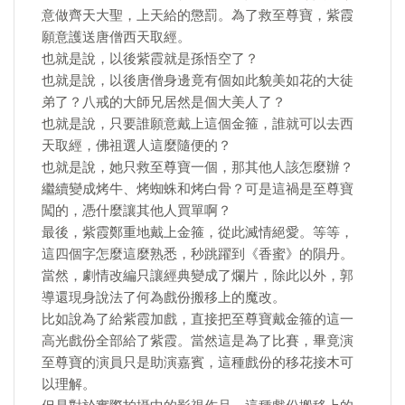
意做齊天大聖，上天給的懲罰。為了救至尊寶，紫霞
願意護送唐僧西天取經。
也就是說，以後紫霞就是孫悟空了？
也就是說，以後唐僧身邊竟有個如此貌美如花的大徒
弟了？八戒的大師兄居然是個大美人了？
也就是說，只要誰願意戴上這個金箍，誰就可以去西
天取經，佛祖選人這麼隨便的？
也就是說，她只救至尊寶一個，那其他人該怎麼辦？
繼續變成烤牛、烤蜘蛛和烤白骨？可是這禍是至尊寶
闖的，憑什麼讓其他人買單啊？
最後，紫霞鄭重地戴上金箍，從此滅情絕愛。等等，
這四個字怎麼這麼熟悉，秒跳躍到《香蜜》的隕丹。
當然，劇情改編只讓經典變成了爛片，除此以外，郭
導還現身說法了何為戲份搬移上的魔改。
比如說為了給紫霞加戲，直接把至尊寶戴金箍的這一
高光戲份全部給了紫霞。當然這是為了比賽，畢竟演
至尊寶的演員只是助演嘉賓，這種戲份的移花接木可
以理解。